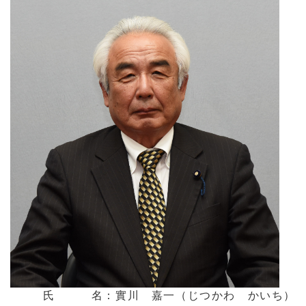
氏 名：實川 嘉一（じつかわ かいち）