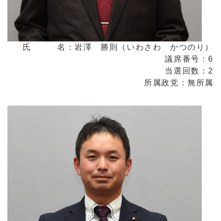
氏 名：岩澤 勝則（いわさわ かつのり）
議席番号：6
当選回数：2
所属政党：無所属