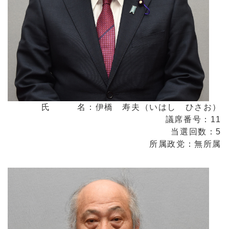
氏 名：伊橋 寿夫（いはし ひさお）
議席番号：11
当選回数：5
所属政党：無所属