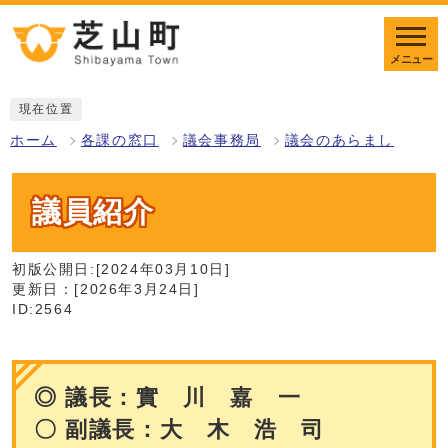
メニュー
現在位置
ホーム
各課の窓口
議会事務局
議会のあらまし
議員紹介
初版公開日:[2024年03月10日]
更新日：[2026年3月24日]
ID:2564
◎ 議長：實 川 嘉 一
〇 副議長：大 木 浩 司