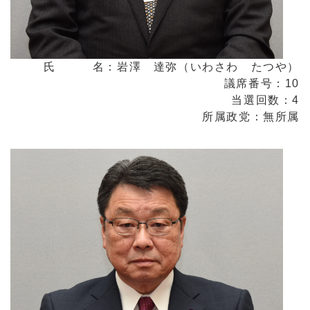
氏 名：岩澤 達弥（いわさわ たつや）
議席番号：10
当選回数：4
所属政党：無所属