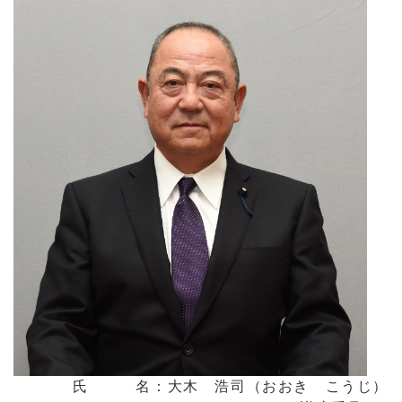
氏 名：大木 浩司（おおき こうじ）