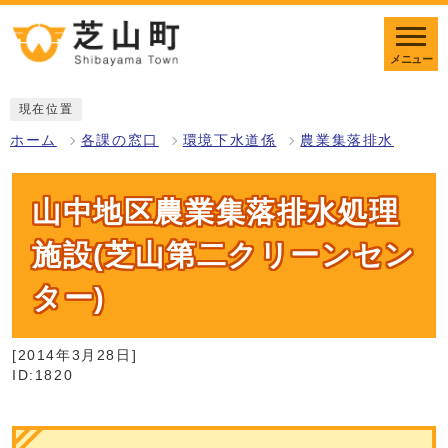
メニュー
現在位置
ホーム
各課の窓口
環境下水道係
農業集落排水
山中地区農業集落排水処理
施設(芝山第二クリーンセン
ター)
[2014年3月28日]
ID:1820