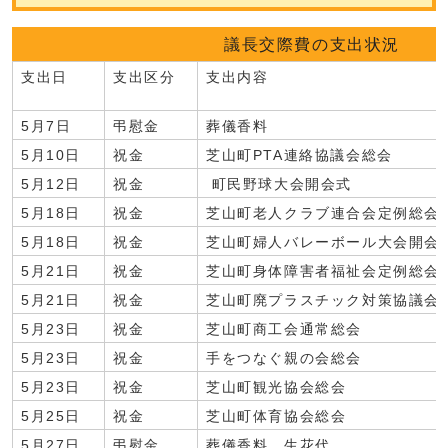
議長交際費の支出状況
支出日
支出区分
支出内容
5月7日
弔慰金
葬儀香料
5月10日
祝金
芝山町PTA連絡協議会総会
5月12日
祝金
町民野球大会開会式
5月18日
祝金
芝山町老人クラブ連合会定例総会
5月18日
祝金
芝山町婦人バレーボール大会開会
5月21日
祝金
芝山町身体障害者福祉会定例総会
5月21日
祝金
芝山町廃プラスチック対策協議会
5月23日
祝金
芝山町商工会通常総会
5月23日
祝金
手をつなぐ親の会総会
5月23日
祝金
芝山町観光協会総会
5月25日
祝金
芝山町体育協会総会
5月27日
弔慰金
葬儀香料、生花代