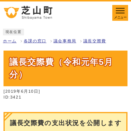
メニュー
現在位置
ホーム
各課の窓口
議会事務局
議長交際費
議長交際費（令和元年5月
分）
[2019年6月10日]
ID:3421
議長交際費の支出状況を公開します