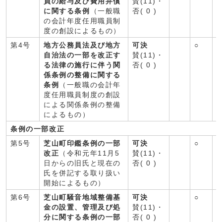
員の給与及び費用弁償
賛(11)・
に関する条例
（一般職
否( 0 )
の会計年度任用職員制
度の創設によるもの）
第4号
地方公務員法及び地方
可決
○
○
自治法の一部を改正す
賛(11)・
る法律の施行に伴う関
否( 0 )
係条例の整備に関する
条例
（一般職の会計年
度任用職員制度の創設
による関係条例の整備
によるもの）
条例の一部改正
第5号
芝山町印鑑条例の一部
可決
○
○
改正
（令和元年11月5
賛(11)・
日からの旧氏と現在の
否( 0 )
氏を併記する取り扱い
開始によるもの）
第6号
芝山町騒音地域整備基
可決
○
○
金の設置、管理及び処
賛(11)・
分に関する条例の一部
否( 0 )