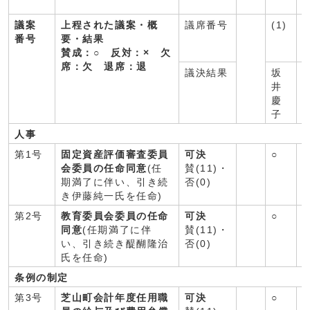
議案
上程された議案・概
議席番号
(1)
(
番号
要・結果
賛成：○ 反対：× 欠
席：欠 退席：退
議決結果
坂
井
慶
子
人事
第1号
固定資産評価審査委員
可決
○
○
会委員の任命同意
(任
賛(11)・
期満了に伴い、引き続
否(0)
き伊藤純一氏を任命)
第2号
教育委員会委員の任命
可決
○
○
同意
(任期満了に伴
賛(11)・
い、引き続き醍醐隆治
否(0)
氏を任命)
条例の制定
第3号
芝山町会計年度任用職
可決
○
○