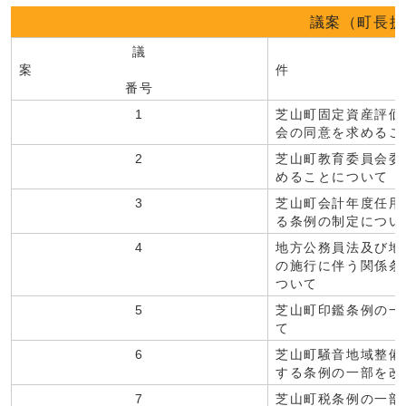
議案（町長提
議
案
件 
番号
1
芝山町固定資産評価
会の同意を求めるこ
2
芝山町教育委員会委
めることについて
3
芝山町会計年度任用
る条例の制定につい
4
地方公務員法及び地
の施行に伴う関係条
ついて
5
芝山町印鑑条例の一
て
6
芝山町騒音地域整備
する条例の一部を改
7
芝山町税条例の一部