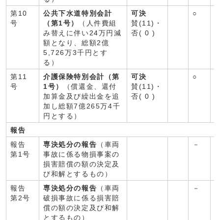
第10
公共下水道特別会計
可決
○
○
号
（第1号）
（人件費組
賛(11)・
み替えに伴い24万円減
否( 0 )
額となり、総額2億
5,726万3千円とす
る）
第11
介護保険特別会計（第
可決
○
○
号
1号）
（償還金、還付
賛(11)・
加算金及び繰出金を追
否( 0 )
加し総額7億265万4千
円とする）
報告
報告
専決処分の報告
（車両
－
第1号
事故に係る物損事案の
損害賠償の額の決定及
び和解とするもの）
報告
専決処分の報告
（車両
－
第2号
破損事故に係る損害賠
償の額の決定及び和解
とするもの）