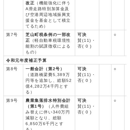
改正
（機能強化に伴う
A滑走路特別加算金及
び空港周辺地域振興支
援金を基金として積立
てるため）
第7号
芝山町税条例の一部改
可決
○
○
正
（軽自動車税環境性
賛(11)・
能割の賦課徴収による
否( 0 )
もの）
令和元年度補正予算
第8号
一般会計（第2号）
可決
○
○
（道路橋梁費5,389万
賛(11)・
円等を追加し、総額52
否( 0 )
億4,282万4千円とす
る）
第9号
農業集落排水特別会計
可決
○
○
（第1号）
（人件費組
賛(11)・
み替えに伴い340万円
否( 0 )
減額となり、総額
6,850万6千円とす
る）