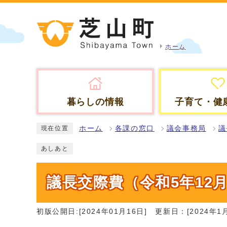
ホーム
暮らしの情報
子育て・健
ホーム
各課の窓口
議会事務局
議
現在位置
あしあと
議長交際費（令和5年12
初版公開日:[2024年01月16日]
更新日：[2024年1月