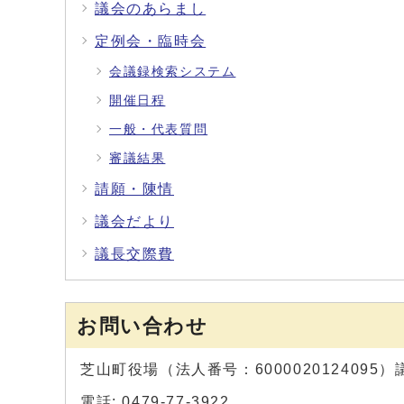
議会のあらまし
定例会・臨時会
会議録検索システム
開催日程
一般・代表質問
審議結果
請願・陳情
議会だより
議長交際費
お問い合わせ
芝山町役場（法人番号：6000020124095
電話: 0479-77-3922