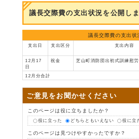
議長交際費の支出状況を公開し
議長交際費の支出状
支出日
支出区分
支出内容
12月17
祝金
芝山町消防団出初式訓練慰労
日
12月分合計
ご意見をお聞かせください
このページは役に立ちましたか？
役に立った
どちらともいえない
役に立
このページは見つけやすかったですか？