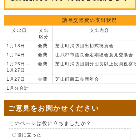
議長交際費の支出状況
支出日
支出
支出内容
区分
1月13日
会費
芝山町消防団出初式祝賀会
1月24日
会費
山武郡市議長会定期総会意見交換会
1月26日～
会費
芝山町消防団副分団長以上役員視察研
1月27日
1月27日
会費
芝山町商工会新年会
1月分合計
ご意見をお聞かせください
このページは役に立ちましたか？
役に立った