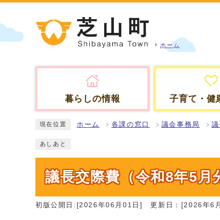
ホーム
暮らしの情報
子育て・健
ホーム
各課の窓口
議会事務局
議
現在位置
あしあと
議長交際費（令和8年5月
初版公開日:[2026年06月01日]
更新日：[2026年6