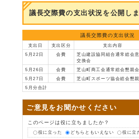
議長交際費の支出状況を公開し
議長交際費の支出状況
支出日
支出区分
支出内容
5月22日
会費
芝山建設協同組合通常総会
交換会
5月26日
会費
芝山町商工会通常総会懇親
5月27日
会費
芝山町スポーツ協会総会懇
5月分合計
ご意見をお聞かせください
このページは役に立ちましたか？
役に立った
どちらともいえない
役に立