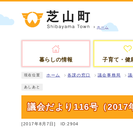
ホーム
暮らしの情報
子育て・健
ホーム
各課の窓口
議会事務局
議
現在位置
あしあと
議会だより116号（2017
[2017年8月7日]
ID:2904