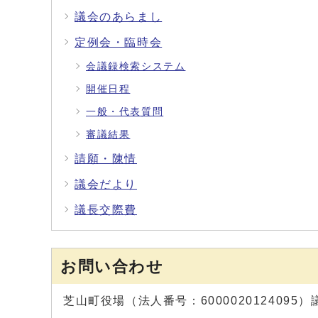
議会のあらまし
定例会・臨時会
会議録検索システム
開催日程
一般・代表質問
審議結果
請願・陳情
議会だより
議長交際費
お問い合わせ
芝山町役場（法人番号：6000020124095