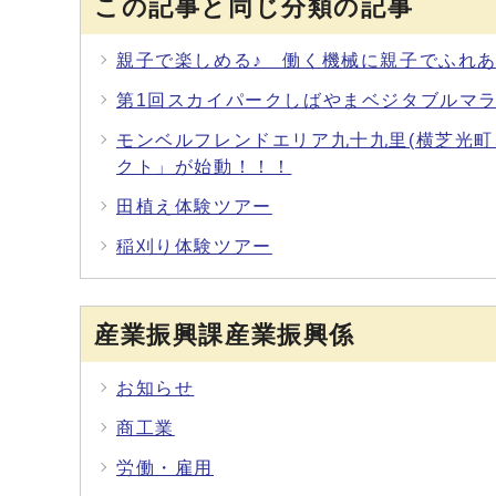
この記事と同じ分類の記事
親子で楽しめる♪ 働く機械に親子でふれ
第1回スカイパークしばやまベジタブルマ
モンベルフレンドエリア九十九里(横芝光
クト」が始動！！！
田植え体験ツアー
稲刈り体験ツアー
産業振興課産業振興係
お知らせ
商工業
労働・雇用