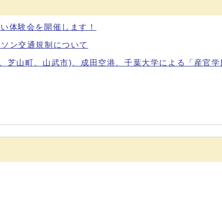
あい体験会を開催します！
ラソン交通規制について
町、芝山町、山武市)、成田空港、千葉大学による「産官