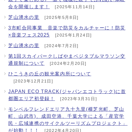
会を開催します！
[2025年11月14日]
芝山湧水の里
[2025年5月8日]
3市町合同事業 音楽で防災をカルチャーに！防災
×音楽フェス2025
[2025年1月24日]
芝山湧水の里
[2024年7月2日]
第1回スカイパークしばやまベジタブルマラソン交
通規制について
[2024年2月20日]
ひこうきの丘の観光案内所について
[2023年12月21日]
JAPAN ECO TRACK(ジャパンエコトラック)に首
都圏エリア初登録！
[2023年3月31日]
モンベルフレンドエリア九十九里(横芝光町、芝山
町、山武市)、成田空港、千葉大学による「産官学
民・広域連携のサイクルツーリズムプロジェクト」
が始動！！！
[2022年4月20日]