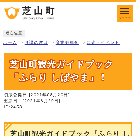
メニュー
現在位置
ホーム
各課の窓口
産業振興係
観光・イベント
芝山町観光ガイドブック
「ふらり しばやま」！
初版公開日:[2021年08月20日]
更新日：[2021年8月20日]
ID:2458
芝山町観光ガイドブック「ふらり し