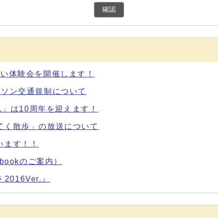
確認
あい体験会を開催します！
ラソン交通規制について
ん」は10周年を迎えます！
てく散歩」の放送について
います！！
bookのご案内）
016Ver.』