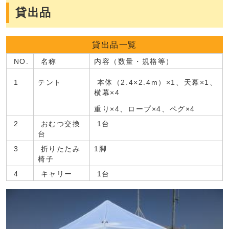
貸出品
貸出品一覧
NO.
名称
内容（数量・規格等）
1
テント
本体（2.4×2.4m）×1、天幕×1、
横幕×4
重り×4、ロープ×4、ペグ×4
2
おむつ交換
1台
台
3
折りたたみ
1脚
椅子
4
キャリー
1台