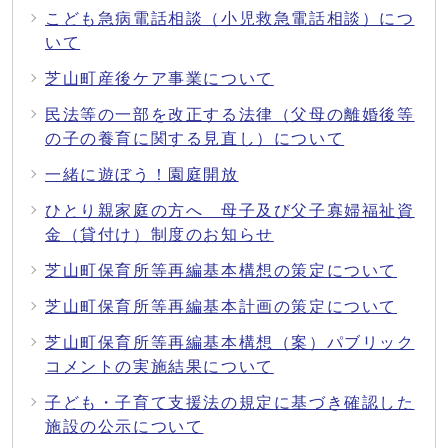
こども急病電話相談（小児救急電話相談）につ
いて
芝山町産後ケア事業について
民法等の一部を改正する法律（父母の離婚後等
の子の養育に関する見直し）について
一緒に遊ぼう！園庭開放
ひとり親家庭の方へ 母子及び父子寡婦福祉資
金（貸付け）制度のお知らせ
芝山町保育所等再編基本構想の策定について
芝山町保育所等再編基本計画の策定について
芝山町保育所等再編基本構想（案）パブリック
コメントの実施結果について
子ども・子育て支援法の規定に基づき確認した
施設の公示について