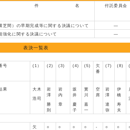
件 名
付託委員会
横芝間）の早期完成等に関する決議について
―
能強化に関する決議について
―
表決一覧表
番号
(1）
(2)
(3)
(4)
(5)
欠
(7)
(8)
番
結果
大木
岩
岩
坂
實
空
岩
伊
澤
内
井
川
席
澤
橋
浩司
勝
章
慶
嘉
達
寿
則
子
一
弥
夫
欠
○
○
○
○
-
○
○