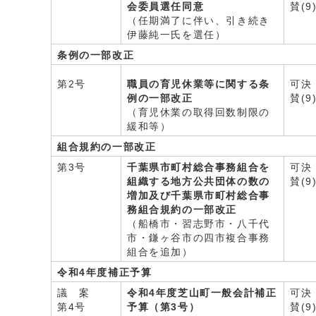
会委員選任同意
賛(9
（任期満了に伴い、引き続き
伊藤純一氏を選任）
条例の一部改正
第2号
職員の育児休業等に関する条
可決
例の一部改正
賛(9
（育児休業の取得回数制限の
緩和等）
組合規約の一部改正
第3号
千葉県市町村総合事務組合を
可決
組織する地方公共団体の数の
賛(9
増加及び千葉県市町村総合事
務組合規約の一部改正
（船橋市・習志野市・八千代
市・鎌ヶ谷市の四市複合事務
組合を追加）
令和4年度補正予算
議 案
令和4年度芝山町一般会計補正
可決
第4号
予算（第3号）
賛(9