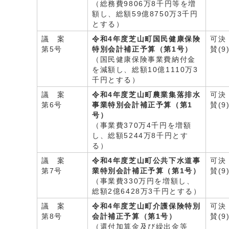
（総務費9806万8千円等を増
額し、総額59億8750万3千円
とする）
議 案
令和4年度芝山町国民健康保険
可決
第5号
特別会計補正予算（第1号）
賛(9
（国民健康保険事業費納付金
を減額し、総額10億1110万3
千円とする）
議 案
令和4年度芝山町農業集落排水
可決
第6号
事業特別会計補正予算（第1
賛(9
号）
（事業費370万4千円を増額
し、総額5244万8千円とす
る）
議 案
令和4年度芝山町公共下水道事
可決
第7号
業特別会計補正予算（第1号）
賛(9
（事業費330万円を増額し、
総額2億6428万3千円とする）
議 案
令和4年度芝山町介護保険特別
可決
第8号
会計補正予算（第1号）
賛(9
（還付加算金及び繰出金等