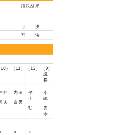
議決結果
可 決
可 決
(10)
(11)
(12)
(9)
議
長
戸井
内田
平
小
山
嶋
沢夫
白民
弘
秀
樹
○
○
○
－