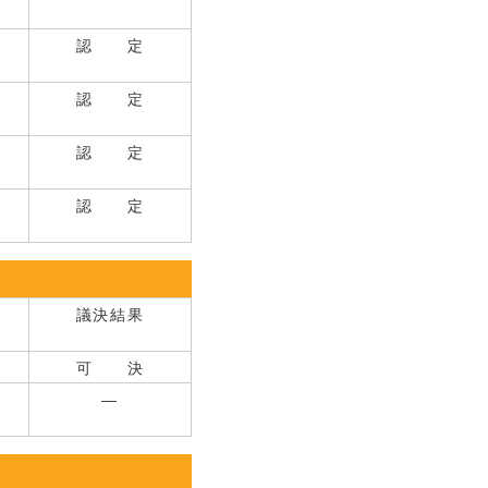
認 定
認 定
認 定
認 定
議決結果
可 決
―