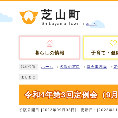
ホーム
暮らしの情報
子育て・健
ホーム
各課の窓口
議会事務局
定
現在位置
あしあと
令和4年第3回定例会（9
初版公開日:[2022年09月05日]
更新日：[2022年11