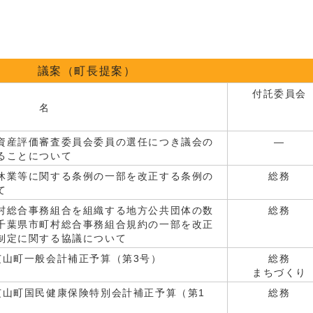
議案（町長提案）
付託委員会
 名
資産評価審査委員会委員の選任につき議会の
―
ることについて
休業等に関する条例の一部を改正する条例の
総務
て
村総合事務組合を組織する地方公共団体の数
総務
千葉県市町村総合事務組合規約の一部を改正
制定に関する協議について
芝山町一般会計補正予算（第3号）
総務
まちづくり
芝山町国民健康保険特別会計補正予算（第1
総務