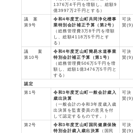
1376万4千円を増額し、総額9
億3997万2千円とする）
議 案
令和4年度芝山町共同浄化槽事
可決
第9号
業特別会計補正予算（第2号）
賛(9
（総務管理費3万8千円を増額
し、総額4118万5千円とす
る）
議 案
令和4年度芝山町簡易水道事業
可決
第10号
特別会計補正予算（第1号）
賛(9
（総務管理費506万5千円を増
額し、総額1億3476万5千円と
する）
認定
第1号
令和3年度芝山町一般会計歳入
可決
歳出決算
賛(9
（一般会計の令和3年度歳入歳
出決算を監査委員の意見を付
して認定するものです。）
第2号
令和3年度芝山町国民健康保険
可決
特別会計歳入歳出決算
（国民
賛(9