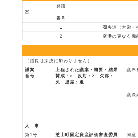
発議
案
番号
1
圏央道（大栄・
2
空港の更なる機
（議長は採決に加わりません）
議案
上程された議案・概要・結果
議席
番号
賛成：○ 反対：× 欠席：
欠 退席：退
議決
人 事
第1号
芝山町固定資産評価審査委員
同意