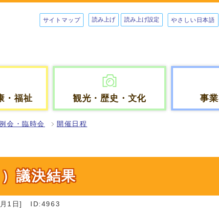
読み上げ
読み上げ設定
サイトマップ
やさしい日本語
康・福祉
観光・歴史・文化
事業
例会・臨時会
開催日程
月）議決結果
月1日]
ID:4963