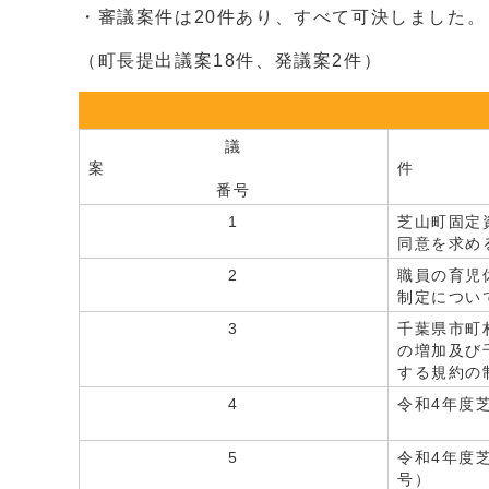
・審議案件は20件あり、すべて可決しました。
（町長提出議案18件、発議案2件）
議
案
件
番号
1
芝山町固定
同意を求め
2
職員の育児
制定につい
3
千葉県市町
の増加及び
する規約の
4
令和4年度
5
令和4年度
号）