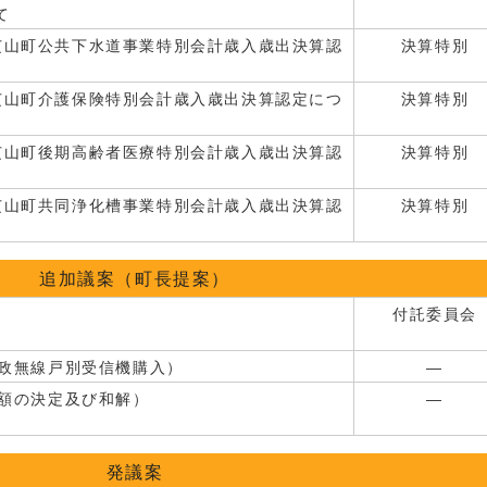
て
芝山町公共下水道事業特別会計歳入歳出決算認
決算特別
芝山町介護保険特別会計歳入歳出決算認定につ
決算特別
芝山町後期高齢者医療特別会計歳入歳出決算認
決算特別
芝山町共同浄化槽事業特別会計歳入歳出決算認
決算特別
追加議案（町長提案）
付託委員会
政無線戸別受信機購入）
―
額の決定及び和解）
―
発議案