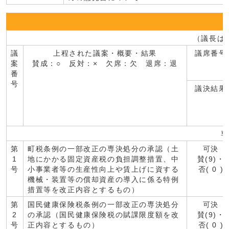
（議長は
議
上程された議案・概要・結果
議席番号
案
賛成：○ 反対：× 欠席：欠 退席：退
番
号
議決結果
専
第
町税条例の一部改正の専決処分の承認（土
可決
1
地にかかる固定資産税の負担調整措置、中
賛(9)・
号
小事業者等の生産性向上や賃上げに資する
否( 0 )
機械・装置等の償却資産の導入に係る特例
措置等を改正内容とするもの）
第
国民健康保険税条例の一部改正の専決処分
可決
2
の承認（国民健康保険税の賦課限度額を改
賛(9)・
号
正内容とするもの）
否( 0 )