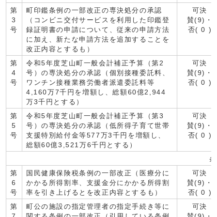
第
町印鑑条例の一部改正の専決処分の承認
可決
3
（コンビニ交付サービスを利用した印鑑登
賛(9)・
号
録証明書の申請について、従来の申請方法
否( 0 )
に加え、新たな申請方法を追加することを
改正内容とするも）
第
令和5年度芝山町一般会計補正予算（第2
可決
4
号）の専決処分の承認（個別接種委託料、
賛(9)・
号
ワンチン接種業務労働者派遣委託料等
否( 0 )
4,160万7千円を増額し、総額60億2,944
万3千円とする）
第
令和5年度芝山町一般会計補正予算（第3
可決
5
号）の専決処分の承認（低所得子育て世帯
賛(9)・
号
支援特別給付金等577万3千円を増額し、
否( 0 )
総額60億3,521万6千円とする）
条
第
国民健康保険税条例の一部改正（医療分に
可決
6
かかる所得割率、支援金分にかかる所得割
賛(9)・
号
率を引き上げるとを改正内容とするも）
否( 0 )
第
町公の施設の指定管理者の指定手続き等に
可決
7
関する条例の一部改正（引用している条例
賛(9)・