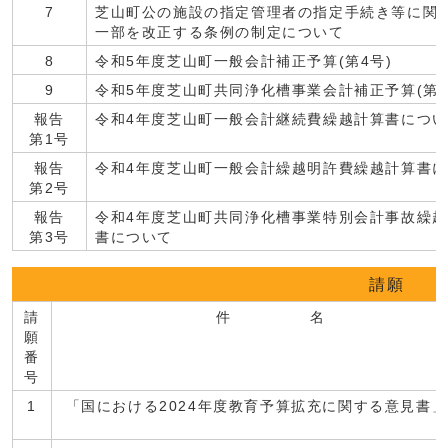
7
芝山町公の施設の指定管理者の指定手続き等に関
一部を改正する条例の制定について
8
令和5年度芝山町一般会計補正予算(第4号)
9
令和5年度芝山町共同浄化槽事業会計補正予算(第1
報告
令和4年度芝山町一般会計継続費繰越計算書につ
第1号
報告
令和4年度芝山町一般会計繰越明許費繰越計算書
第2号
報告
令和4年度芝山町共同浄化槽事業特別会計事故繰
第3号
書について
請願
請
件 名
願
番
号
1
「国における2024年度教育予算拡充に関する意見書