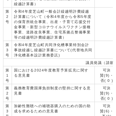
繰越計算書）
第
令和4年度芝山町一般会計繰越明許費繰越
2
計算書について（令和4年度から令和5年度
号
の保育所統合事業、出産・子育て応援交付
金事業・新型コロナウイルスワクチン接種
事業、道路改良事業、住宅系拠点整備事業
等の繰越明許費繰越計算書）
第
令和4年度芝山町共同浄化槽事業特別会計
3
事故繰越し繰越計算書について(代替地共同
号
浄化槽基本設計業務委託)
議員発議（請願
第
国における2024年度教育予算拡充に関す
可決
1
る意見書
賛(9)・
号
否( 0 )
第
義務教育費国庫負担制度の堅持に関する意
可決
2
見書
賛(9)・
号
否( 0 )
第
加齢性難聴への補聴器購入のための国の助
可決
3
成を求めるための意見書
賛(6)・