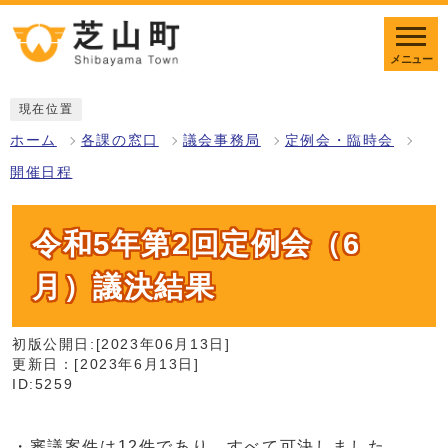
メニュー
現在位置
ホーム
各課の窓口
議会事務局
定例会・臨時会
開催日程
令和5年第2回定例会（6
月）議決結果
初版公開日:[2023年06月13日]
更新日：[2023年6月13日]
ID:5259
・審議案件は12件であり、すべて可決しました。