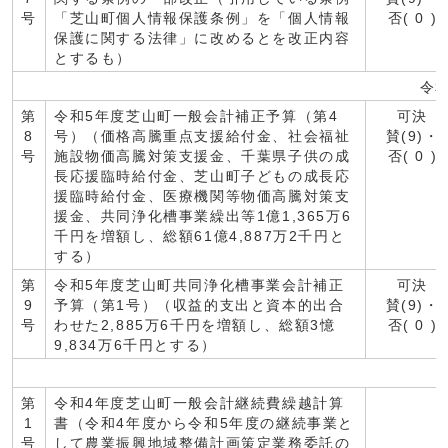
号
「芝山町個人情報保護条例」を「個人情報
否( 0 )
保護に関する法律」に改めるとを改正内容
とするも）
令
第
令和5年度芝山町一般会計補正予算（第4
可決
8
号）（価格高騰重点支援給付金、社会福祉
賛(9)・
号
施設物価高騰対策支援金、千葉県子供の成
否( 0 )
長応援臨時給付金、芝山町子どもの成長応
援臨時給付金、医療機関等物価高騰対策支
援金、共同浄化槽事業繰出等1億1,365万6
千円を増額し、総額61億4,887万2千円と
する）
第
令和5年度芝山町共同浄化槽事業会計補正
可決
9
予算（第1号）（収益的支出と資本的出合
賛(9)・
号
わせた2,885万6千円を増額し、総額3憶
否( 0 )
9,834万6千円とする）
第
令和4年度芝山町一般会計継続費繰越計算
1
書（令和4年度から令和5年度の継続事業と
号
して農業振興地域整備計画策定業務委託の