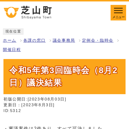
メニュー
現在位置
ホーム
各課の窓口
議会事務局
定例会・臨時会
開催日程
令和5年第3回臨時会（8月2
日）議決結果
初版公開日:[2023年08月03日]
更新日：[2023年8月3日]
ID:5312
・審議案件は2件あり、すべて可決しました。