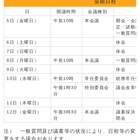
会期日程
日
開議時間
会議種別
5日（金曜日）
午前10時
本会議
開会・会
定・諸般
一般質問(4
6日（土曜日）
休会
7日（日曜日）
休会
8日（月曜日）
午前10時
本会議
一般質問(5
9日（火曜日）
休会
10日（水曜日）
午前10時
常任委員会
総務常任
午後1時30
特別委員会
議会改革
分
11日（木曜日）
休会
12日（金曜日）
午後3時30
本会議
議案採決
分
閉会
注） 一般質問及び議案等の状況により、日程等の変
更をする場合があります。