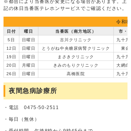
※都合により当番医が変更になる場合があります。上
記の休日当番医テレホンサービスでご確認ください。
令和8
日付
曜日
当番医（南方地区）
市・
5日
日曜日
古川クリニック
九十九
12日
日曜日
とうがね中央糖尿病腎クリニック
東金
19日
日曜日
まさきクリニック
九十九
20日
月曜日
きみのもりクリニック
大網白
26日
日曜日
高橋医院
九十九
夜間急病診療所
・電話 0475-50-2511
・毎日（無休）
・受付時間 午後8時から9時45分まで