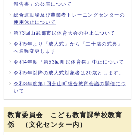
報告書」の公表について
総合運動場及び農業者トレーニングセンターの
使用休止について
第73回山武郡市民体育大会の中止について
令和5年より『成人式』から『二十歳の式典』
へ名称変更します
令和4年度『第53回町民体育祭』中止について
令和5年以降の成人式対象者は20歳とします。
令和3年度第1回芝山町総合教育会議の開催につ
いて
教育委員会 こども教育課学校教育
係 （文化センター内）