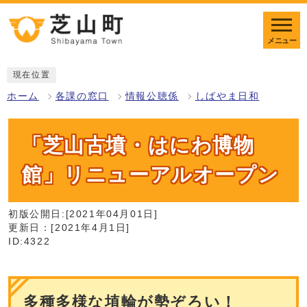
メニュー
現在位置
ホーム
各課の窓口
情報公聴係
しばやま日和
「芝山古墳・はにわ博物
館」リニューアルオープン
初版公開日:[2021年04月01日]
更新日：[2021年4月1日]
ID:4322
多種多様な埴輪が勢ぞろい！