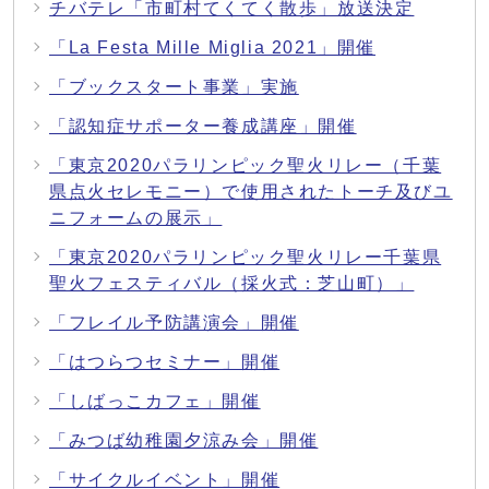
チバテレ「市町村てくてく散歩」放送決定
「La Festa Mille Miglia 2021」開催
「ブックスタート事業」実施
「認知症サポーター養成講座」開催
「東京2020パラリンピック聖火リレー（千葉
県点火セレモニー）で使用されたトーチ及びユ
ニフォームの展示」
「東京2020パラリンピック聖火リレー千葉県
聖火フェスティバル（採火式：芝山町）」
「フレイル予防講演会」開催
「はつらつセミナー」開催
「しばっこカフェ」開催
「みつば幼稚園夕涼み会」開催
「サイクルイベント」開催