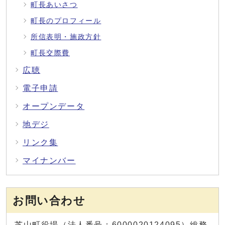
町長あいさつ
町長のプロフィール
所信表明・施政方針
町長交際費
広聴
電子申請
オープンデータ
地デジ
リンク集
マイナンバー
お問い合わせ
芝山町役場（法人番号：6000020124095）総務