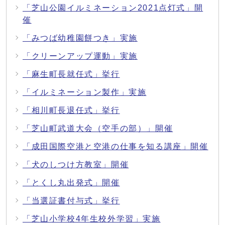
「芝山公園イルミネーション2021点灯式」開
催
「みつば幼稚園餅つき」実施
「クリーンアップ運動」実施
「麻生町長就任式」挙行
「イルミネーション製作」実施
「相川町長退任式」挙行
「芝山町武道大会（空手の部）」開催
「成田国際空港と空港の仕事を知る講座」開催
「犬のしつけ方教室」開催
「とくし丸出発式」開催
「当選証書付与式」挙行
「芝山小学校4年生校外学習」実施