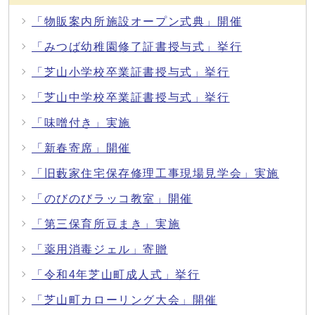
「物販案内所施設オープン式典」開催
「みつば幼稚園修了証書授与式」挙行
「芝山小学校卒業証書授与式」挙行
「芝山中学校卒業証書授与式」挙行
「味噌付き」実施
「新春寄席」開催
「旧藪家住宅保存修理工事現場見学会」実施
「のびのびラッコ教室」開催
「第三保育所豆まき」実施
「薬用消毒ジェル」寄贈
「令和4年芝山町成人式」挙行
「芝山町カローリング大会」開催