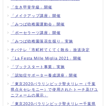
「生き甲斐学級」開催
「メイクアップ講座」開催
「みつば幼稚園運動会」開催
「ポーセラーツ講座」開催
「みつば幼稚園落花生掘り」実施
チバテレ「市町村てくてく散歩」放送決定
「La Festa Mille Miglia 2021」開催
「ブックスタート事業」実施
「認知症サポーター養成講座」開催
「東京2020パラリンピック聖火リレー（千葉
県点火セレモニー）で使用されたトーチ及びユ
ニフォームの展示」
「東京2020パラリンピック聖火リレー千葉県