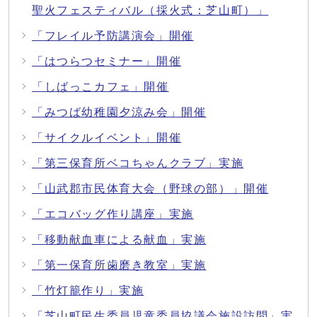
聖火フェスティバル（採火式：芝山町）」
「フレイル予防講演会」開催
「はつらつセミナー」開催
「しばっこカフェ」開催
「みつば幼稚園夕涼み会」開催
「サイクルイベント」開催
「第三保育所ベコちゃんクラブ」実施
「山武郡市民体育大会（野球の部）」開催
「エコバッグ作り講座」実施
「移動献血車による献血」実施
「第一保育所歯磨き教室」実施
「竹灯籠作り」実施
「芝山町民生委員児童委員協議会施設訪問」実