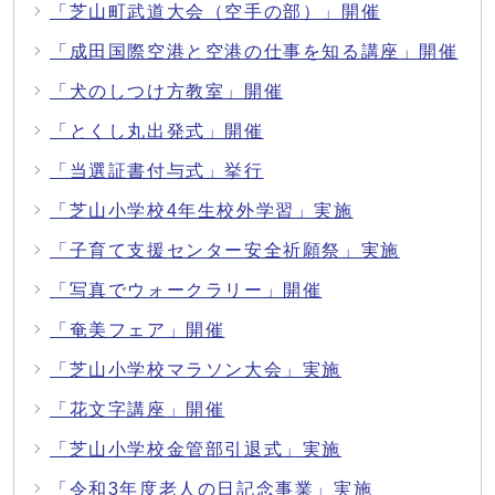
「芝山町武道大会（空手の部）」開催
「成田国際空港と空港の仕事を知る講座」開催
「犬のしつけ方教室」開催
「とくし丸出発式」開催
「当選証書付与式」挙行
「芝山小学校4年生校外学習」実施
「子育て支援センター安全祈願祭」実施
「写真でウォークラリー」開催
「奄美フェア」開催
「芝山小学校マラソン大会」実施
「花文字講座」開催
「芝山小学校金管部引退式」実施
「令和3年度老人の日記念事業」実施