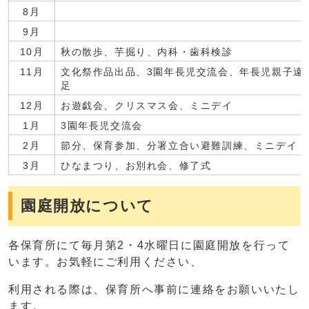
8月
9月
10月
秋の散歩、芋掘り、内科・歯科検診
11月
文化祭作品出品、3園年長児交流会、年長児親子遠
足
12月
お遊戯会、クリスマス会、ミニデイ
1月
3園年長児交流会
2月
節分、保育参加、分署立合い避難訓練、ミニデイ
3月
ひなまつり、お別れ会、修了式
園庭開放について
各保育所にて毎月第2・4水曜日に園庭開放を行って
います。お気軽にご利用ください、
利用される際は、保育所へ事前に連絡をお願いいたし
ます。