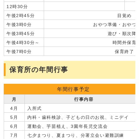
12時30分
午後2時45分
目覚め
午後3時0分
おやつ準備・おやつ
午後3時45分
遊び・順次降
午後4時30分～
時間外保育
午後7時0分
保育終了
保育所の年間行事
年間行事予定
月
行事内容
4月
入所式
5月
内科・歯科検診、子どもの日のお祝、ミニデイ
6月
運動会、芋苗植え、3園年長児交流会
7月
七夕まつり、夏まつり、分署立会い避難訓練